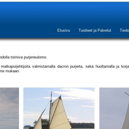
Etusivu
Tuotteet ja Palvelut
Tiedo
dolla toimiva purjeneulomo.
atkapurjehtijoita valmistamalla dacron purjeita, sekä huoltamalla ja kor
mme mukaan.