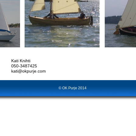
Kati Knihti
050-3487425
kati@okpurje.com
© OK Purje 2014