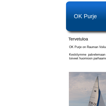
OK Purje
Tervetuloa
OK Purje on Rauman Voiluo
Keskitymme palvelemaan m
toiveet huomioon parhaa