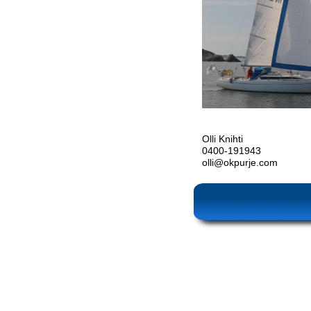
Olli Knihti
0400-191943
olli@okpurje.com
Ajankohtaista_